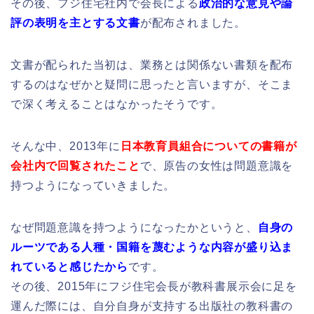
その後、フジ住宅社内で会長による
政治的な意見や論
評の表明を主とする文書
が配布されました。
文書が配られた当初は、業務とは関係ない書類を配布
するのはなぜかと疑問に思ったと言いますが、そこま
で深く考えることはなかったそうです。
そんな中、2013年に
日本教育員組合についての書籍が
会社内で回覧されたこと
で、原告の女性は問題意識を
持つようになっていきました。
なぜ問題意識を持つようになったかというと、
自身の
ルーツである人種・国籍を蔑むような内容が盛り込ま
れていると感じたから
です。
その後、2015年にフジ住宅会長が教科書展示会に足を
運んだ際には、自分自身が支持する出版社の教科書の