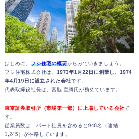
はじめに、
フジ住宅の概要
からみていきましょう。
フジ住宅株式会社は、
1973年1月22日に創業し、1974
年4月19日に設立された会社
です。
代表取締役社長は、宮脇 宣綱氏が務めています。
東京証券取引所（市場第一部）に上場している会社
で
す。
従業員数は、パート社員を含めると948名（連結
1,245）が在籍しています。