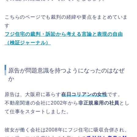
こちらのページでも裁判の経緯や要点をまとめていま
す
フジ住宅の裁判・訴訟から考える言論と表現の自由
（検証ジャーナル）
原告が問題意識を持つようになったのはなぜ
か
原告は、大阪府に暮らす
在日コリアンの女性
です。
不動産関連の会社に2002年から
非正規雇用の社員
とし
て仕事をスタートしました。
彼女が働く会社は2008年にフジ住宅に吸収合併され、