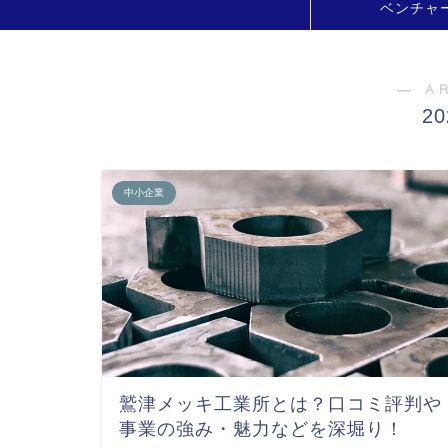
ベンチャ
― A
2
中小企業
鷲津メッキ工業所とは？口コミ評判や
事業の強み・魅力などを深堀り！