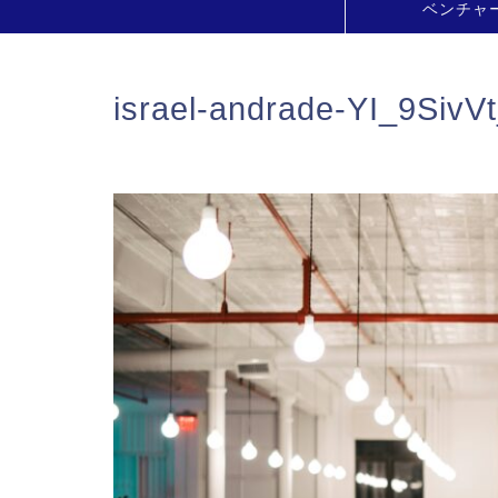
ベンチャ
israel-andrade-YI_9SivV