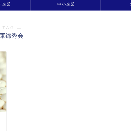
ー企業
中小企業
 TAG ―
庫錦秀会